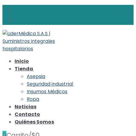
Ir
Menú
Cerrar
al
contenido
Inicio
Tienda
Asepsia
Seguridad industrial
Insumos Médicos
Ropa
Noticias
Contacto
Quiénes Somos
0
Carrito
/
$
0