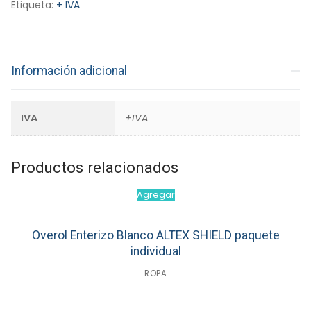
SMS
Etiqueta:
+ IVA
70
x
100
mts
Información adicional
cantidad
IVA
+IVA
Productos relacionados
Agregar
Overol Enterizo Blanco ALTEX SHIELD paquete
individual
ROPA