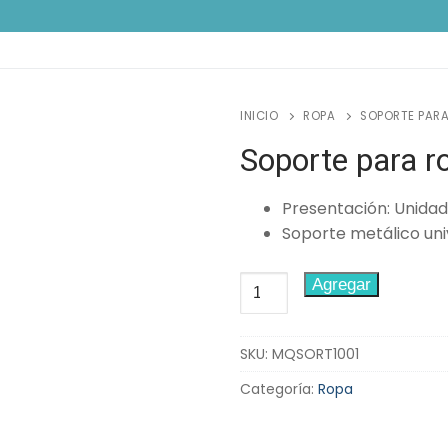
INICIO
ROPA
SOPORTE PARA
Soporte para ro
Presentación: Unidad
Soporte metálico uni
Soporte
Agregar
para
rollo
SKU:
MQSORT1001
de
tela
Categoría:
Ropa
cantidad