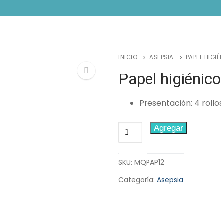
INICIO
ASEPSIA
PAPEL HIGIÉ
Papel higiénico 
🔍
Presentación: 4 rollo
Papel
Agregar
higiénico
institucional
SKU:
MQPAP12
Elite
cantidad
Categoría:
Asepsia