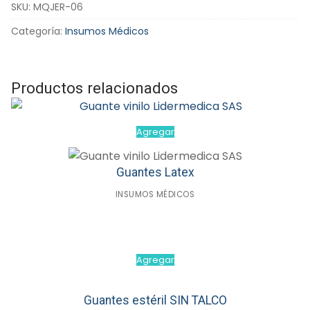
SKU:
MQJER-06
con
aguja
Categoría:
Insumos Médicos
de
21G
x
Productos relacionados
1
1/2
cantidad
Agregar
Guantes Latex
INSUMOS MÉDICOS
Agregar
Guantes estéril SIN TALCO