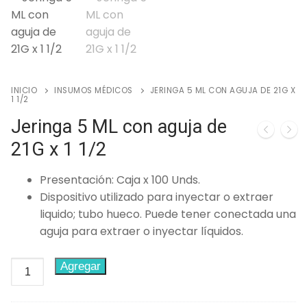
🔍
INICIO
INSUMOS MÉDICOS
JERINGA 5 ML CON AGUJA DE 21G X
1 1/2
Jeringa 5 ML con aguja de
21G x 1 1/2
Presentación: Caja x 100 Unds.
Dispositivo utilizado para inyectar o extraer
liquido; tubo hueco. Puede tener conectada una
aguja para extraer o inyectar líquidos.
Jeringa
Agregar
5
ML